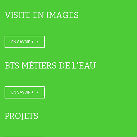
VISITE EN IMAGES
INTERVIEW JORDANNE FM LYCEE
EN SAVOIR +
JOURNEE PORTES OUVERTES
BTS MÉTIERS DE L'EAU
SAMEDI 14 MARS 2026
EN SAVOIR +
PROJETS